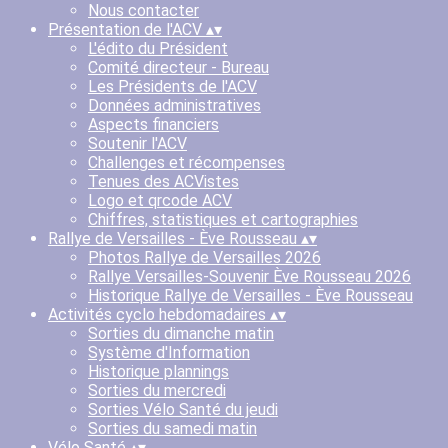
Nous contacter
Présentation de l'ACV
▴
▾
L'édito du Président
Comité directeur - Bureau
Les Présidents de l'ACV
Données administratives
Aspects financiers
Soutenir l'ACV
Challenges et récompenses
Tenues des ACVistes
Logo et qrcode ACV
Chiffres, statistiques et cartographies
Rallye de Versailles - Ève Rousseau
▴
▾
Photos Rallye de Versailles 2026
Rallye Versailles-Souvenir Ève Rousseau 2026
Historique Rallye de Versailles - Ève Rousseau
Activités cyclo hebdomadaires
▴
▾
Sorties du dimanche matin
Système d'Information
Historique plannings
Sorties du mercredi
Sorties Vélo Santé du jeudi
Sorties du samedi matin
Vélo Santé
▴
▾