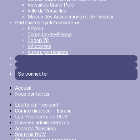
Versailles Grand Parc
Ville de Versailles
Maison des Associations et de l'Emploi
Partenaires cyclotourisme
▴
▾
FFVélo
Coreg Île-de-France
Codep 78
Vélocistes
Autres partenaires
Se connecter
Accueil
Nous contacter
L'édito du Président
Comité directeur - Bureau
Les Présidents de l'ACV
Données administratives
Aspects financiers
Soutenir l'ACV