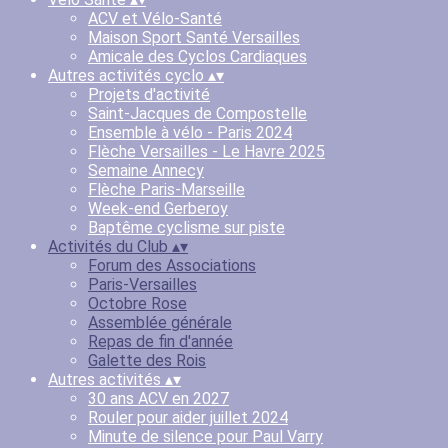
ACV et Vélo-Santé
Maison Sport Santé Versailles
Amicale des Cyclos Cardiaques
Autres activités cyclo
▴
▾
Projets d'activité
Saint-Jacques de Compostelle
Ensemble à vélo - Paris 2024
Flèche Versailles - Le Havre 2025
Semaine Annecy
Flèche Paris-Marseille
Week-end Gerberoy
Baptême cyclisme sur piste
Activités du Club
▴
▾
Forum des Associations
Paris-Versailles
Octobre Rose
Assemblée générale
Repas de fin d'année
Galette des Rois
Autres activités
▴
▾
30 ans ACV en 2027
Rouler pour aider juillet 2024
Minute de silence pour Paul Varry