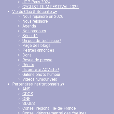
JOP Paris 2024
CYCLIST FILM FESTIVAL 2025
Vie du Club & Sécurité
▴
▾
Nous rejoindre en 2026
Nous rejoindre
Agenda
Nos parcours
Sécurité
Un peu de technique !
Page des blogs
Petites annonces
Dons
Revue de presse
Récits
Ils ont été ACViste !
Galerie photo humour
Vidéos humour vélo
Partenaires institutionnels
▴
▾
ANS
CDOS
ONF
SDJES
Conseil régional Île-de-France
Conseil départemental des Yvelines