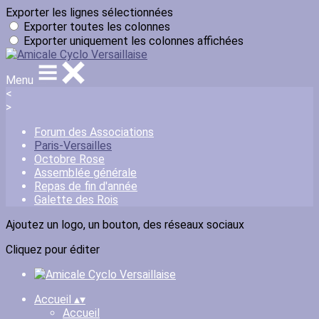
Exporter les lignes sélectionnées
Exporter toutes les colonnes
Exporter uniquement les colonnes affichées
Menu
<
>
Forum des Associations
Paris-Versailles
Octobre Rose
Assemblée générale
Repas de fin d'année
Galette des Rois
Ajoutez un logo, un bouton, des réseaux sociaux
Cliquez pour éditer
Accueil
▴
▾
Accueil