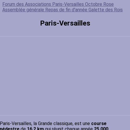
Forum des Associations
Paris-Versailles
Octobre Rose
Assemblée générale
Repas de fin d'année
Galette des Rois
Paris-Versailles
Paris-Versailles, la Grande classique, est une
course
pédestre
de
16,2 km
qui réunit chaque année
25 000