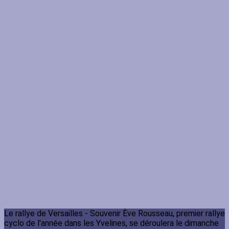
Le rallye de Versailles - Souvenir Ève Rousseau, premier rallye
cyclo de l'année dans les Yvelines, se déroulera le dimanche