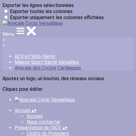
Exporter les lignes sélectionnées
Exporter toutes les colonnes
Exporter uniquement les colonnes affichées
Menu
<
>
ACV et Vélo-Santé
Maison Sport Santé Versailles
Amicale des Cyclos Cardiaques
Ajoutez un logo, un bouton, des réseaux sociaux
Cliquez pour éditer
Accueil
▴
▾
Accueil
Nous contacter
Présentation de l'ACV
▴
▾
L'édito du Président