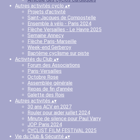
Autres activités cyclo
▴
▾
Projets d'activité
Saint-Jacques de Compostelle
Ensemble à vélo - Paris 2024
Flèche Versailles - Le Havre 2025
Semaine Annecy
Flèche Paris-Marseille
Week-end Gerberoy
Baptême cyclisme sur piste
Activités du Club
▴
▾
Forum des Associations
Paris-Versailles
Octobre Rose
Assemblée générale
Repas de fin d'année
Galette des Rois
Autres activités
▴
▾
30 ans ACV en 2027
Rouler pour aider juillet 2024
Minute de silence pour Paul Varry
JOP Paris 2024
CYCLIST FILM FESTIVAL 2025
Vie du Club & Sécurité
▴
▾