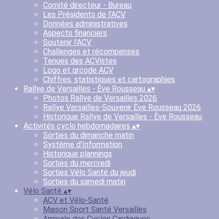
Comité directeur - Bureau
Les Présidents de l'ACV
Données administratives
Aspects financiers
Soutenir l'ACV
Challenges et récompenses
Tenues des ACVistes
Logo et qrcode ACV
Chiffres, statistiques et cartographies
Rallye de Versailles - Ève Rousseau
▴
▾
Photos Rallye de Versailles 2026
Rallye Versailles-Souvenir Ève Rousseau 2026
Historique Rallye de Versailles - Ève Rousseau
Activités cyclo hebdomadaires
▴
▾
Sorties du dimanche matin
Système d'Information
Historique plannings
Sorties du mercredi
Sorties Vélo Santé du jeudi
Sorties du samedi matin
Vélo Santé
▴
▾
ACV et Vélo-Santé
Maison Sport Santé Versailles
Amicale des Cyclos Cardiaques