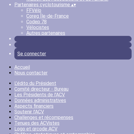
Partenaires cyclotourisme
▴
▾
FFVélo
Coreg Île-de-France
Codep 78
Vélocistes
Autres partenaires
Se connecter
Accueil
Nous contacter
L'édito du Président
Comité directeur - Bureau
Les Présidents de l'ACV
Données administratives
Aspects financiers
Soutenir l'ACV
Challenges et récompenses
Tenues des ACVistes
Logo et qrcode ACV