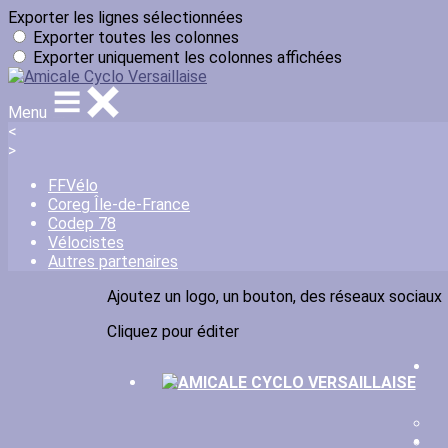
Exporter les lignes sélectionnées
Exporter toutes les colonnes
Exporter uniquement les colonnes affichées
Menu
<
>
FFVélo
Coreg Île-de-France
Codep 78
Vélocistes
Autres partenaires
Ajoutez un logo, un bouton, des réseaux sociaux
Cliquez pour éditer