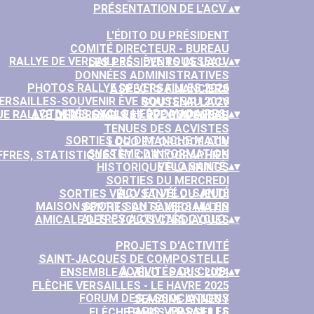
PRÉSENTATION DE L'ACV
▴
▾
L'ÉDITO DU PRÉSIDENT
COMITÉ DIRECTEUR - BUREAU
RALLYE DE VERSAILLES - ÈVE ROUSSEAU
▴
▾
LES PRÉSIDENTS DE L'ACV
DONNÉES ADMINISTRATIVES
PHOTOS RALLYE DE VERSAILLES 2026
ASPECTS FINANCIERS
VERSAILLES-SOUVENIR ÈVE ROUSSEAU 2026
SOUTENIR L'ACV
ACTIVITÉS CYCLO HEBDOMADAIRES
▴
▾
E RALLYE DE VERSAILLES - ÈVE ROUSSEAU
CHALLENGES ET RÉCOMPENSES
TENUES DES ACVISTES
SORTIES DU DIMANCHE MATIN
LOGO ET QRCODE ACV
SYSTÈME D'INFORMATION
FFRES, STATISTIQUES ET CARTOGRAPHIES
VÉLO SANTÉ
▴
▾
HISTORIQUE PLANNINGS
SORTIES DU MERCREDI
ACV ET VÉLO-SANTÉ
SORTIES VÉLO SANTÉ DU JEUDI
MAISON SPORT SANTÉ VERSAILLES
SORTIES DU SAMEDI MATIN
AUTRES ACTIVITÉS CYCLO
▴
▾
AMICALE DES CYCLOS CARDIAQUES
PROJETS D'ACTIVITÉ
SAINT-JACQUES DE COMPOSTELLE
ACTIVITÉS DU CLUB
▴
▾
ENSEMBLE À VÉLO - PARIS 2024
FLÈCHE VERSAILLES - LE HAVRE 2025
FORUM DES ASSOCIATIONS
SEMAINE ANNECY
PARIS-VERSAILLES
FLÈCHE PARIS-MARSEILLE