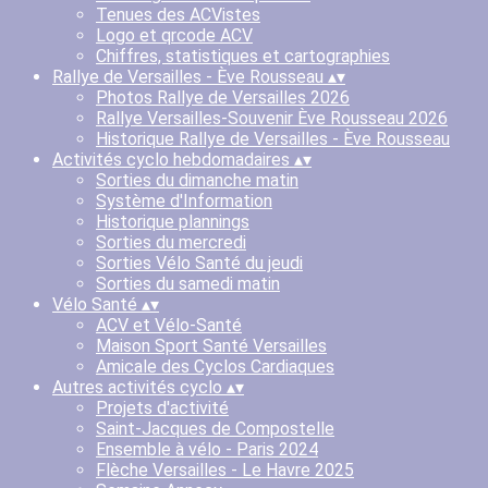
Tenues des ACVistes
Logo et qrcode ACV
Chiffres, statistiques et cartographies
Rallye de Versailles - Ève Rousseau
▴
▾
Photos Rallye de Versailles 2026
Rallye Versailles-Souvenir Ève Rousseau 2026
Historique Rallye de Versailles - Ève Rousseau
Activités cyclo hebdomadaires
▴
▾
Sorties du dimanche matin
Système d'Information
Historique plannings
Sorties du mercredi
Sorties Vélo Santé du jeudi
Sorties du samedi matin
Vélo Santé
▴
▾
ACV et Vélo-Santé
Maison Sport Santé Versailles
Amicale des Cyclos Cardiaques
Autres activités cyclo
▴
▾
Projets d'activité
Saint-Jacques de Compostelle
Ensemble à vélo - Paris 2024
Flèche Versailles - Le Havre 2025