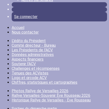
Se connecter
Accueil
Nous contacter
L'édito du Président
Comité directeur - Bureau
Les Présidents de l'ACV
Données administratives
Aspects financiers
Soutenir l'ACV
Challenges et récompenses
Tenues des ACVistes
Logo et qrcode ACV
Chiffres, statistiques et cartographies
Photos Rallye de Versailles 2026
Rallye Versailles-Souvenir Ève Rousseau 2026
Historique Rallye de Versailles - Ève Rousseau
Sorties du dimanche matin