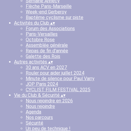
Semaine Annecy
Flèche Paris-Marseille
Week-end Gerberoy
Baptême cyclisme sur piste
Activités du Club
▴
▾
Forum des Associations
Paris-Versailles
Octobre Rose
Assemblée générale
Repas de fin d'année
Galette des Rois
Autres activités
▴
▾
30 ans ACV en 2027
Rouler pour aider juillet 2024
Minute de silence pour Paul Varry
JOP Paris 2024
CYCLIST FILM FESTIVAL 2025
Vie du Club & Sécurité
▴
▾
Nous rejoindre en 2026
Nous rejoindre
Agenda
Nos parcours
Sécurité
Un peu de technique !