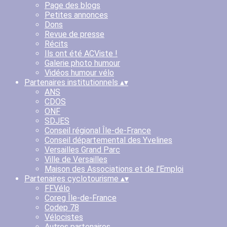
Page des blogs
Petites annonces
Dons
Revue de presse
Récits
Ils ont été ACViste !
Galerie photo humour
Vidéos humour vélo
Partenaires institutionnels
▴
▾
ANS
CDOS
ONF
SDJES
Conseil régional Île-de-France
Conseil départemental des Yvelines
Versailles Grand Parc
Ville de Versailles
Maison des Associations et de l'Emploi
Partenaires cyclotourisme
▴
▾
FFVélo
Coreg Île-de-France
Codep 78
Vélocistes
Autres partenaires