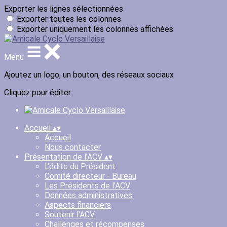
Exporter les lignes sélectionnées
Exporter toutes les colonnes
Exporter uniquement les colonnes affichées
Menu
Ajoutez un logo, un bouton, des réseaux sociaux
Cliquez pour éditer
Accueil
▴
▾
Accueil
Nous contacter
Présentation de l'ACV
▴
▾
L'édito du Président
Comité directeur - Bureau
Les Présidents de l'ACV
Données administratives
Aspects financiers
Soutenir l'ACV
Challenges et récompenses