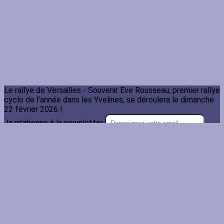
Le rallye de Versailles - Souvenir Ève Rousseau, premier rallye
cyclo de l'année dans les Yvelines, se déroulera le dimanche
22 février 2026 !
Je m'abonne à la newsletter
OK
Plan du site
Licences
Mentions légales
CGUV
Paramétrer vos cookies
Se connecter