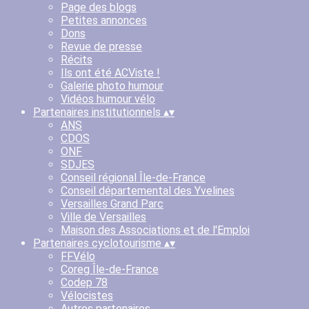
Page des blogs
Petites annonces
Dons
Revue de presse
Récits
Ils ont été ACViste !
Galerie photo humour
Vidéos humour vélo
Partenaires institutionnels
▴
▾
ANS
CDOS
ONF
SDJES
Conseil régional Île-de-France
Conseil départemental des Yvelines
Versailles Grand Parc
Ville de Versailles
Maison des Associations et de l'Emploi
Partenaires cyclotourisme
▴
▾
FFVélo
Coreg Île-de-France
Codep 78
Vélocistes
Autres partenaires