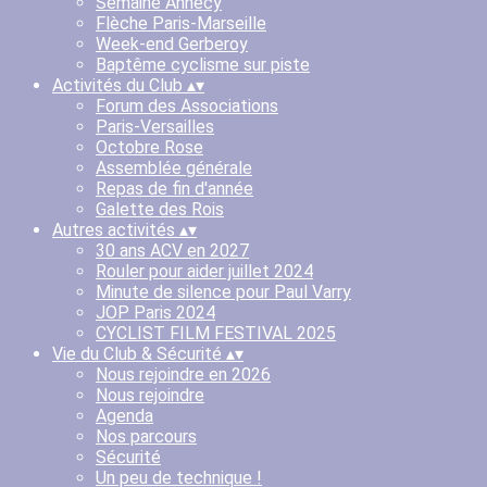
Semaine Annecy
Flèche Paris-Marseille
Week-end Gerberoy
Baptême cyclisme sur piste
Activités du Club
▴
▾
Forum des Associations
Paris-Versailles
Octobre Rose
Assemblée générale
Repas de fin d'année
Galette des Rois
Autres activités
▴
▾
30 ans ACV en 2027
Rouler pour aider juillet 2024
Minute de silence pour Paul Varry
JOP Paris 2024
CYCLIST FILM FESTIVAL 2025
Vie du Club & Sécurité
▴
▾
Nous rejoindre en 2026
Nous rejoindre
Agenda
Nos parcours
Sécurité
Un peu de technique !