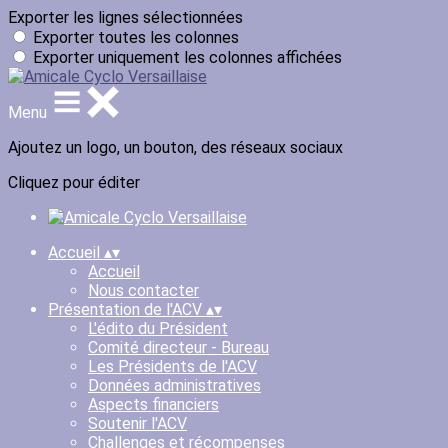
Exporter les lignes sélectionnées
Exporter toutes les colonnes
Exporter uniquement les colonnes affichées
Menu
Ajoutez un logo, un bouton, des réseaux sociaux
Cliquez pour éditer
Accueil
▴
▾
Accueil
Nous contacter
Présentation de l'ACV
▴
▾
L'édito du Président
Comité directeur - Bureau
Les Présidents de l'ACV
Données administratives
Aspects financiers
Soutenir l'ACV
Challenges et récompenses