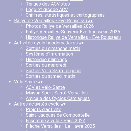
Tenues des ACVistes
Logo et qrcode ACV
Chiffres, statistiques et cartographies
Rallye de Versailles - Ève Rousseau
▴
▾
Photos Rallye de Versailles 2026
Rallye Versailles-Souvenir Ève Rousseau 2026
Historique Rallye de Versailles - Ève Rousseau
Activités cyclo hebdomadaires
▴
▾
Sorties du dimanche matin
Système d'Information
Historique plannings
Sorties du mercredi
Sorties Vélo Santé du jeudi
Sorties du samedi matin
Vélo Santé
▴
▾
ACV et Vélo-Santé
Maison Sport Santé Versailles
Amicale des Cyclos Cardiaques
Autres activités cyclo
▴
▾
Projets d'activité
Saint-Jacques de Compostelle
Ensemble à vélo - Paris 2024
Flèche Versailles - Le Havre 2025