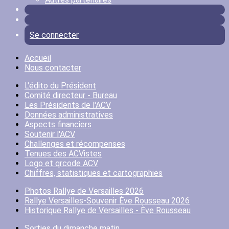
Se connecter
Accueil
Nous contacter
L'édito du Président
Comité directeur - Bureau
Les Présidents de l'ACV
Données administratives
Aspects financiers
Soutenir l'ACV
Challenges et récompenses
Tenues des ACVistes
Logo et qrcode ACV
Chiffres, statistiques et cartographies
Photos Rallye de Versailles 2026
Rallye Versailles-Souvenir Ève Rousseau 2026
Historique Rallye de Versailles - Ève Rousseau
Sorties du dimanche matin