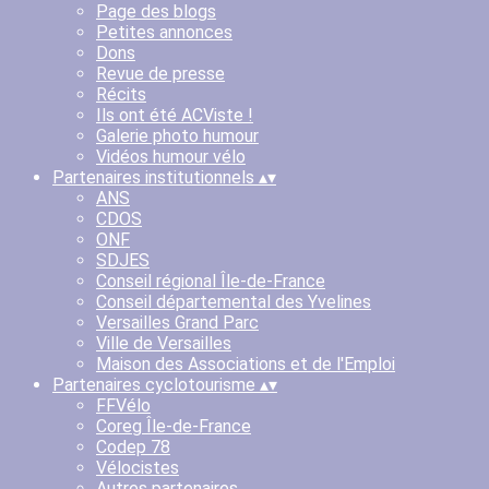
Page des blogs
Petites annonces
Dons
Revue de presse
Récits
Ils ont été ACViste !
Galerie photo humour
Vidéos humour vélo
Partenaires institutionnels
▴
▾
ANS
CDOS
ONF
SDJES
Conseil régional Île-de-France
Conseil départemental des Yvelines
Versailles Grand Parc
Ville de Versailles
Maison des Associations et de l'Emploi
Partenaires cyclotourisme
▴
▾
FFVélo
Coreg Île-de-France
Codep 78
Vélocistes
Autres partenaires