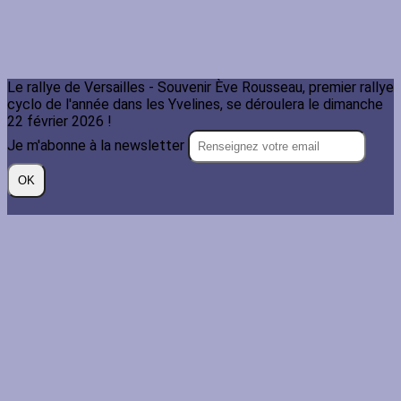
Le rallye de Versailles - Souvenir Ève Rousseau, premier rallye
cyclo de l'année dans les Yvelines, se déroulera le dimanche
22 février 2026 !
Je m'abonne à la newsletter
OK
Plan du site
Licences
Mentions légales
CGUV
Paramétrer vos cookies
Se connecter
Propulsé par AssoConnect, le logiciel des associations
Sportives