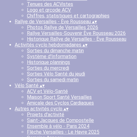
Tenues des ACVistes
Logo et qrcode ACV
Chiffres, statistiques et cartographies
Rallye de Versailles - Ève Rousseau
▴
▾
Photos Rallye de Versailles 2026
Rallye Versailles-Souvenir Ève Rousseau 2026
Historique Rallye de Versailles - Ève Rousseau
Activités cyclo hebdomadaires
▴
▾
Sorties du dimanche matin
Système d'Information
Historique plannings
Sorties du mercredi
Sorties Vélo Santé du jeudi
Sorties du samedi matin
Vélo Santé
▴
▾
ACV et Vélo-Santé
Maison Sport Santé Versailles
Amicale des Cyclos Cardiaques
Autres activités cyclo
▴
▾
Projets d'activité
Saint-Jacques de Compostelle
Ensemble à vélo - Paris 2024
Flèche Versailles - Le Havre 2025