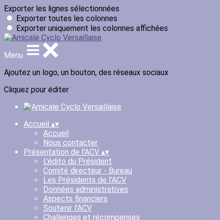
Exporter les lignes sélectionnées
Exporter toutes les colonnes
Exporter uniquement les colonnes affichées
Menu
Ajoutez un logo, un bouton, des réseaux sociaux
Cliquez pour éditer
Accueil
▴
▾
Accueil
Nous contacter
Présentation de l'ACV
▴
▾
L'édito du Président
Comité directeur - Bureau
Les Présidents de l'ACV
Données administratives
Aspects financiers
Soutenir l'ACV
Challenges et récompenses