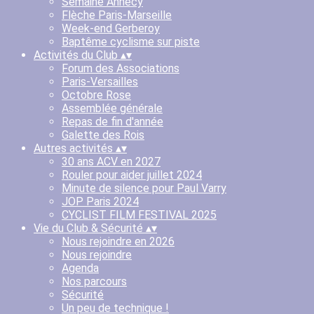
Semaine Annecy
Flèche Paris-Marseille
Week-end Gerberoy
Baptême cyclisme sur piste
Activités du Club
▴
▾
Forum des Associations
Paris-Versailles
Octobre Rose
Assemblée générale
Repas de fin d'année
Galette des Rois
Autres activités
▴
▾
30 ans ACV en 2027
Rouler pour aider juillet 2024
Minute de silence pour Paul Varry
JOP Paris 2024
CYCLIST FILM FESTIVAL 2025
Vie du Club & Sécurité
▴
▾
Nous rejoindre en 2026
Nous rejoindre
Agenda
Nos parcours
Sécurité
Un peu de technique !