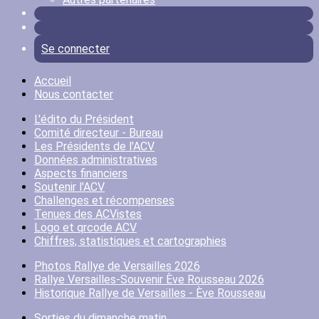
Se connecter
Accueil
Nous contacter
L'édito du Président
Comité directeur - Bureau
Les Présidents de l'ACV
Données administratives
Aspects financiers
Soutenir l'ACV
Challenges et récompenses
Tenues des ACVistes
Logo et qrcode ACV
Chiffres, statistiques et cartographies
Photos Rallye de Versailles 2026
Rallye Versailles-Souvenir Ève Rousseau 2026
Historique Rallye de Versailles - Ève Rousseau
Sorties du dimanche matin