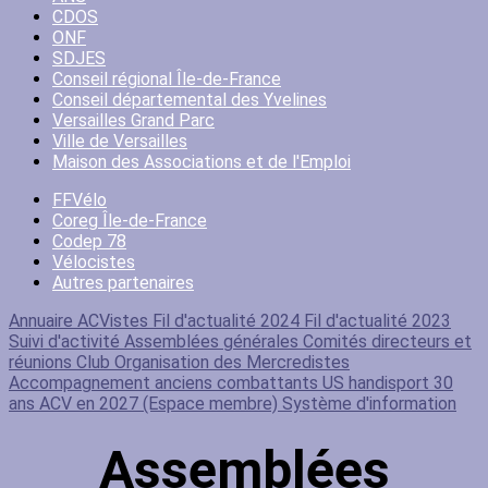
CDOS
ONF
SDJES
Conseil régional Île-de-France
Conseil départemental des Yvelines
Versailles Grand Parc
Ville de Versailles
Maison des Associations et de l'Emploi
FFVélo
Coreg Île-de-France
Codep 78
Vélocistes
Autres partenaires
Annuaire ACVistes
Fil d'actualité 2024
Fil d'actualité 2023
Suivi d'activité
Assemblées générales
Comités directeurs et
réunions Club
Organisation des Mercredistes
Accompagnement anciens combattants US handisport
30
ans ACV en 2027 (Espace membre)
Système d'information
Assemblées